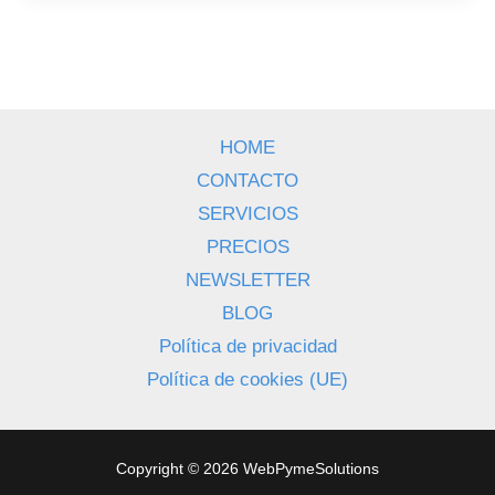
sobre
el
Uso
Correcto
del
HOME
Chupete
CONTACTO
en
SERVICIOS
Bebés
PRECIOS
NEWSLETTER
BLOG
Política de privacidad
Política de cookies (UE)
Copyright © 2026 WebPymeSolutions