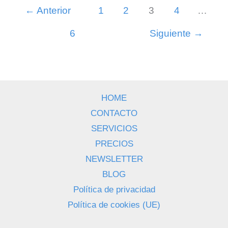
←
Anterior
1
2
3
4
…
cada
etapa
6
Siguiente
→
de
la
infancia?
HOME
CONTACTO
SERVICIOS
PRECIOS
NEWSLETTER
BLOG
Política de privacidad
Política de cookies (UE)