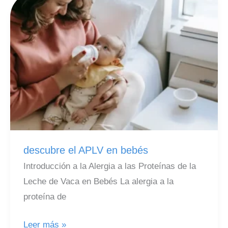
Guía
para
Tomar
la
Mejor
Decisión
para
tu
Familia
descubre el APLV en bebés
Introducción a la Alergia a las Proteínas de la
Leche de Vaca en Bebés La alergia a la
proteína de
descubre
Leer más »