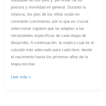
saludable de sus pies y, por ende, de su
postura y movilidad en general. Durante la
infancia, los pies de los niños están en
constante crecimiento, por lo que es crucial
seleccionar zapatos que se adapten a las
necesidades específicas de cada etapa de
desarrollo. A continuación, te explico cuál es el
calzado más adecuado para cada fase, desde
el nacimiento hasta los primeros años de la
etapa escolar.
¿Qué
Leer más »
calzado
es
adecuado
para