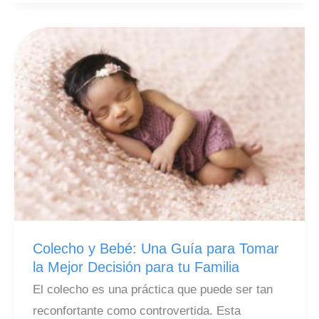
Muerte
Súbita
del
Lactante
(SMSL):
Todo
lo
que
Necesitas
Saber.
Colecho y Bebé: Una Guía para Tomar
la Mejor Decisión para tu Familia
El colecho es una práctica que puede ser tan
reconfortante como controvertida. Esta